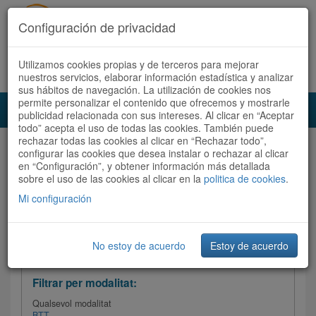
Configuración de privacidad
Utilizamos cookies propias y de terceros para mejorar
Español
|
Català
Registra't ara
Accedeix
nuestros servicios, elaborar información estadística y analizar
sus hábitos de navegación. La utilización de cookies nos
permite personalizar el contenido que ofrecemos y mostrarle
Toggl
publicidad relacionada con sus intereses. Al clicar en “Aceptar
navig
todo” acepta el uso de todas las cookies. También puede
rechazar todas las cookies al clicar en “Rechazar todo”,
Audioruta
Totes les rutes
configurar las cookies que desea instalar o rechazar al clicar
en “Configuración”, y obtener información más detallada
sobre el uso de las cookies al clicar en la
Ordenar per:
Més recents
politica de cookies
/
Dificultat
.
/
Totes les rutes
Valoració
Mi configuración
No estoy de acuerdo
Estoy de acuerdo
Filtrar les rutes
Filtrar per modalitat:
Qualsevol modalitat
BTT