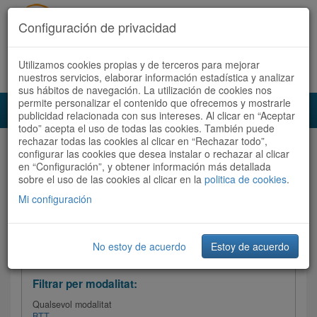
Configuración de privacidad
Utilizamos cookies propias y de terceros para mejorar
Español
|
Català
Registra't ara
Accedeix
nuestros servicios, elaborar información estadística y analizar
sus hábitos de navegación. La utilización de cookies nos
permite personalizar el contenido que ofrecemos y mostrarle
Toggl
publicidad relacionada con sus intereses. Al clicar en “Aceptar
navig
todo” acepta el uso de todas las cookies. También puede
rechazar todas las cookies al clicar en “Rechazar todo”,
Audioruta
Totes les rutes
configurar las cookies que desea instalar o rechazar al clicar
en “Configuración”, y obtener información más detallada
sobre el uso de las cookies al clicar en la
Ordenar per:
Més recents
politica de cookies
/
Dificultat
.
/
Totes les rutes
Valoració
Mi configuración
No estoy de acuerdo
Estoy de acuerdo
Filtrar les rutes
Filtrar per modalitat:
Qualsevol modalitat
BTT