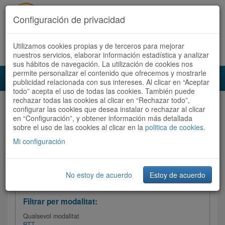
Configuración de privacidad
Utilizamos cookies propias y de terceros para mejorar
Español
|
Català
Registra't ara
Accedeix
nuestros servicios, elaborar información estadística y analizar
sus hábitos de navegación. La utilización de cookies nos
permite personalizar el contenido que ofrecemos y mostrarle
Toggl
publicidad relacionada con sus intereses. Al clicar en “Aceptar
navig
todo” acepta el uso de todas las cookies. También puede
rechazar todas las cookies al clicar en “Rechazar todo”,
Audioruta
Totes les rutes
configurar las cookies que desea instalar o rechazar al clicar
en “Configuración”, y obtener información más detallada
sobre el uso de las cookies al clicar en la
Ordenar per:
Més recents
politica de cookies
/
Dificultat
.
/
Totes les rutes
Valoració
Mi configuración
No estoy de acuerdo
Estoy de acuerdo
Filtrar les rutes
Filtrar per modalitat:
Qualsevol modalitat
BTT