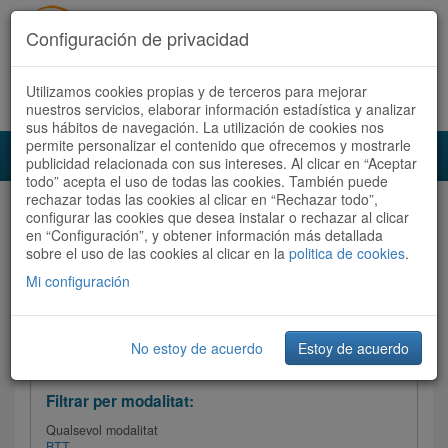
Configuración de privacidad
Utilizamos cookies propias y de terceros para mejorar
Español
|
Català
Registra't ara
Accedeix
nuestros servicios, elaborar información estadística y analizar
sus hábitos de navegación. La utilización de cookies nos
permite personalizar el contenido que ofrecemos y mostrarle
Toggl
publicidad relacionada con sus intereses. Al clicar en “Aceptar
navig
todo” acepta el uso de todas las cookies. También puede
rechazar todas las cookies al clicar en “Rechazar todo”,
Audioruta
Totes les rutes
configurar las cookies que desea instalar o rechazar al clicar
en “Configuración”, y obtener información más detallada
sobre el uso de las cookies al clicar en la
Ordenar per:
Més recents
politica de cookies
/
Dificultat
.
/
Totes les rutes
Valoració
Mi configuración
No estoy de acuerdo
Estoy de acuerdo
Filtrar les rutes
Filtrar per modalitat:
Qualsevol modalitat
BTT