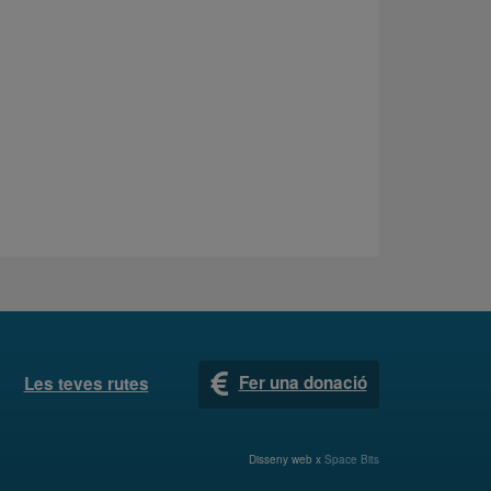
Fer una donació
Les teves rutes
Disseny web x
Space Bits