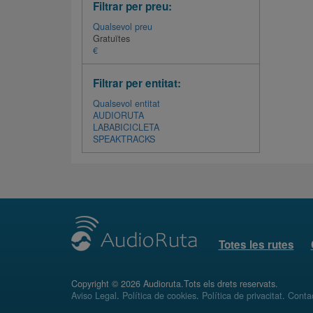
Filtrar per preu:
Qualsevol preu
Gratuïtes
€
Filtrar per entitat:
Qualsevol entitat
AUDIORUTA
LABABICICLETA
SPEAKTRACKS
Totes les rutes
Copyright © 2026 Audioruta.Tots els drets reservats.
Aviso Legal
.
Política de cookies
.
Política de privacitat
.
Conta