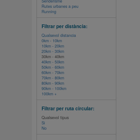
Senderisme
Rutes urbanes a peu
Running
Filtrar per distància:
Qualsevol distancia
0km - 10km
10km - 20km
20km - 30km
30km - 40km
40km - 50km
50km - 60km
60km - 70km
70km - 80km
80km - 90km
90km - 100km
100km +
Filtrar per ruta circular:
Qualsevol tipus
Si
No