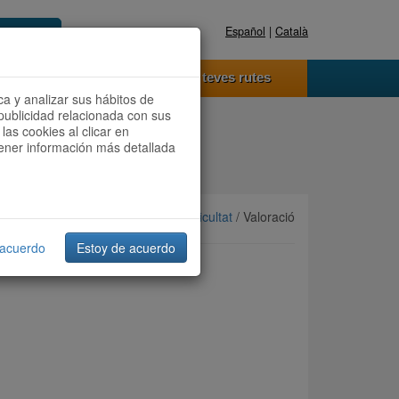
Español
|
Català
Registra't ara
Accedeix
 funciona
Les teves rutes
ca y analizar sus hábitos de
publicidad relacionada con sus
las cookies al clicar en
btener información más detallada
Ordenar per:
Més recents
/
Dificultat
/ Valoració
 acuerdo
Estoy de acuerdo