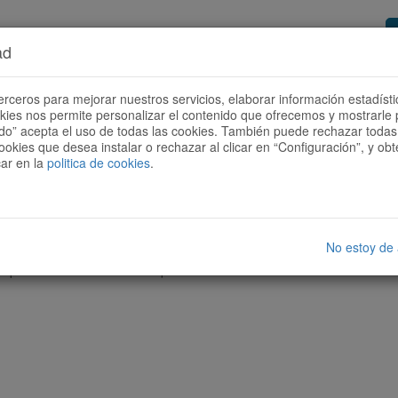
ad
or de rutes
Vols ser col·laborador?
Com
erceros para mejorar nuestros servicios, elaborar información estadísti
okies nos permite personalizar el contenido que ofrecemos y mostrarle 
todo” acepta el uso de todas las cookies. También puede rechazar todas 
ookies que desea instalar o rechazar al clicar en “Configuración”, y o
car en la
politica de cookies
.
No estoy de
cap ruta amb les característiques seleccionades