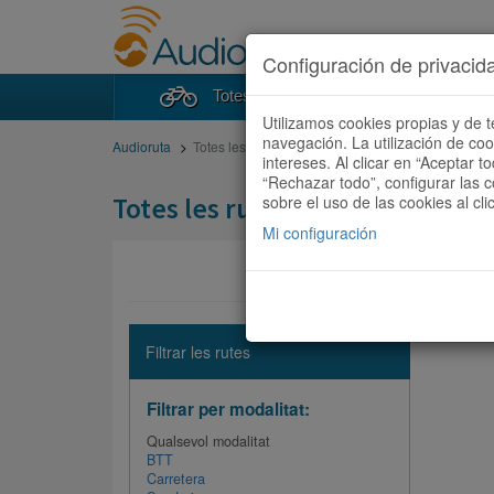
Configuración de privacid
Totes les rutes
Cercad
Utilizamos cookies propias y de t
navegación. La utilización de co
Audioruta
Totes les rutes
intereses. Al clicar en “Aceptar 
“Rechazar todo”, configurar las c
Totes les rutes
sobre el uso de las cookies al cli
Mi configuración
No hi ha 
Filtrar les rutes
Filtrar per modalitat:
Qualsevol modalitat
BTT
Carretera