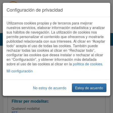
Configuración de privacidad
Utilizamos cookies propias y de terceros para mejorar
Español
|
Català
Registra't ara
Accedeix
nuestros servicios, elaborar información estadística y analizar
sus hábitos de navegación. La utilización de cookies nos
permite personalizar el contenido que ofrecemos y mostrarle
Toggl
publicidad relacionada con sus intereses. Al clicar en “Aceptar
navig
todo” acepta el uso de todas las cookies. También puede
rechazar todas las cookies al clicar en “Rechazar todo”,
Audioruta
Totes les rutes
configurar las cookies que desea instalar o rechazar al clicar
en “Configuración”, y obtener información más detallada
sobre el uso de las cookies al clicar en la
Ordenar per:
Més recents
politica de cookies
/
Dificultat
.
/
Totes les rutes
Valoració
Mi configuración
No estoy de acuerdo
Estoy de acuerdo
Filtrar les rutes
Filtrar per modalitat:
Qualsevol modalitat
BTT