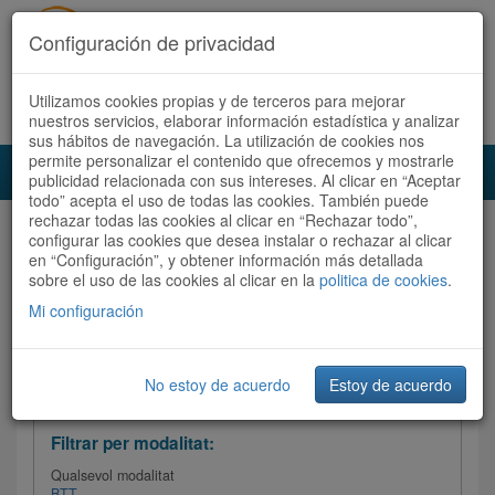
Configuración de privacidad
Utilizamos cookies propias y de terceros para mejorar
Español
|
Català
Registra't ara
Accedeix
nuestros servicios, elaborar información estadística y analizar
sus hábitos de navegación. La utilización de cookies nos
permite personalizar el contenido que ofrecemos y mostrarle
Toggl
publicidad relacionada con sus intereses. Al clicar en “Aceptar
navig
todo” acepta el uso de todas las cookies. También puede
rechazar todas las cookies al clicar en “Rechazar todo”,
Audioruta
Totes les rutes
configurar las cookies que desea instalar o rechazar al clicar
en “Configuración”, y obtener información más detallada
sobre el uso de las cookies al clicar en la
Ordenar per:
Més recents
politica de cookies
/
Dificultat
.
/
Totes les rutes
Valoració
Mi configuración
No estoy de acuerdo
Estoy de acuerdo
Filtrar les rutes
Filtrar per modalitat:
Qualsevol modalitat
BTT