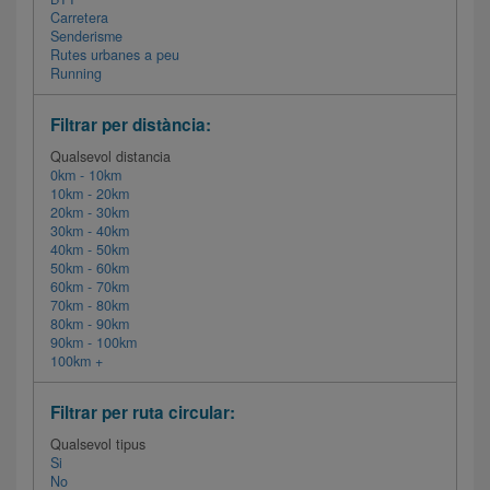
Carretera
Senderisme
Rutes urbanes a peu
Running
Filtrar per distància:
Qualsevol distancia
0km - 10km
10km - 20km
20km - 30km
30km - 40km
40km - 50km
50km - 60km
60km - 70km
70km - 80km
80km - 90km
90km - 100km
100km +
Filtrar per ruta circular:
Qualsevol tipus
Si
No