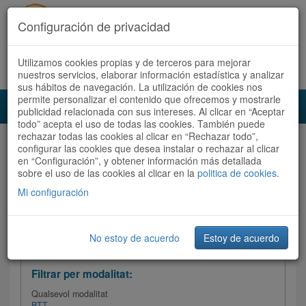
Configuración de privacidad
Utilizamos cookies propias y de terceros para mejorar
Español
|
Català
Registra't ara
Accedeix
nuestros servicios, elaborar información estadística y analizar
sus hábitos de navegación. La utilización de cookies nos
permite personalizar el contenido que ofrecemos y mostrarle
Toggl
publicidad relacionada con sus intereses. Al clicar en “Aceptar
navig
todo” acepta el uso de todas las cookies. También puede
rechazar todas las cookies al clicar en “Rechazar todo”,
Audioruta
Totes les rutes
configurar las cookies que desea instalar o rechazar al clicar
en “Configuración”, y obtener información más detallada
sobre el uso de las cookies al clicar en la
Ordenar per:
Més recents
politica de cookies
/
Dificultat
.
/
Totes les rutes
Valoració
Mi configuración
No estoy de acuerdo
Estoy de acuerdo
Filtrar les rutes
Filtrar per modalitat:
Qualsevol modalitat
BTT