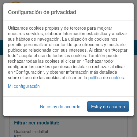
Configuración de privacidad
Utilizamos cookies propias y de terceros para mejorar
Español
|
Català
Registra't ara
Accedeix
nuestros servicios, elaborar información estadística y analizar
sus hábitos de navegación. La utilización de cookies nos
permite personalizar el contenido que ofrecemos y mostrarle
Toggl
publicidad relacionada con sus intereses. Al clicar en “Aceptar
navig
todo” acepta el uso de todas las cookies. También puede
rechazar todas las cookies al clicar en “Rechazar todo”,
Audioruta
Totes les rutes
configurar las cookies que desea instalar o rechazar al clicar
en “Configuración”, y obtener información más detallada
sobre el uso de las cookies al clicar en la
Ordenar per:
Més recents
politica de cookies
/
Dificultat
.
/
Totes les rutes
Valoració
Mi configuración
No estoy de acuerdo
Estoy de acuerdo
Filtrar les rutes
Filtrar per modalitat:
Qualsevol modalitat
BTT