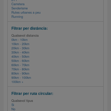
Carretera
Senderisme
Rutes urbanes a peu
Running
Filtrar per distància:
Qualsevol distancia
0km - 10km
10km - 20km
20km - 30km
30km - 40km
40km - 50km
50km - 60km
60km - 70km
70km - 80km
80km - 90km
90km - 100km
100km +
Filtrar per ruta circular:
Qualsevol tipus
Si
No