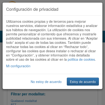
Configuración de privacidad
Utilizamos cookies propias y de terceros para mejorar
Español
|
Català
Registra't ara
Accedeix
nuestros servicios, elaborar información estadística y analizar
sus hábitos de navegación. La utilización de cookies nos
permite personalizar el contenido que ofrecemos y mostrarle
Toggl
publicidad relacionada con sus intereses. Al clicar en “Aceptar
navig
todo” acepta el uso de todas las cookies. También puede
rechazar todas las cookies al clicar en “Rechazar todo”,
Audioruta
Totes les rutes
configurar las cookies que desea instalar o rechazar al clicar
en “Configuración”, y obtener información más detallada
sobre el uso de las cookies al clicar en la
Ordenar per: Més recents /
politica de cookies
Dificultat
.
/
Totes les rutes
Valoració
Mi configuración
No estoy de acuerdo
Estoy de acuerdo
Filtrar les rutes
Filtrar per modalitat:
Qualsevol modalitat
BTT