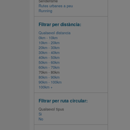
Senderisme
Rutes urbanes a peu
Running
Filtrar per distància:
Qualsevol distancia
0km - 10km
10km - 20km
20km - 30km
30km - 40km
40km - 50km
50km - 60km
60km - 70km
70km - 80km
80km - 90km
90km - 100km
100km +
Filtrar per ruta circular:
Qualsevol tipus
Si
No