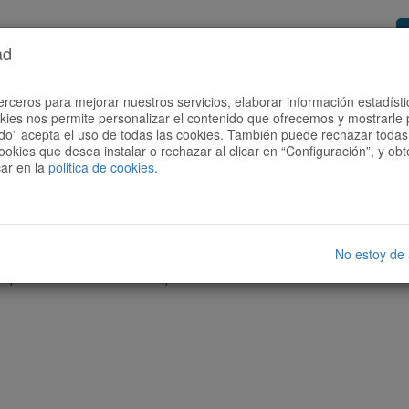
ad
or de rutes
Vols ser col·laborador?
Com
erceros para mejorar nuestros servicios, elaborar información estadísti
okies nos permite personalizar el contenido que ofrecemos y mostrarle 
todo” acepta el uso de todas las cookies. También puede rechazar todas 
ookies que desea instalar o rechazar al clicar en “Configuración”, y o
car en la
politica de cookies
.
No estoy de
cap ruta amb les característiques seleccionades