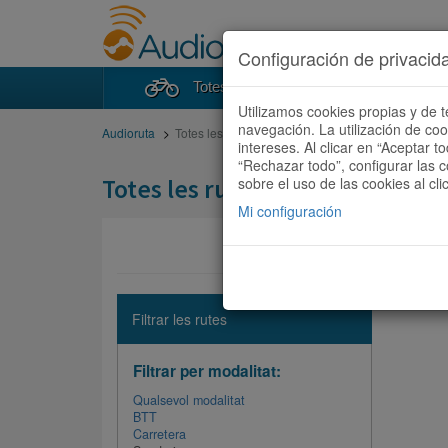
Configuración de privacid
Totes les rutes
Cercad
Utilizamos cookies propias y de t
navegación. La utilización de co
Audioruta
Totes les rutes
intereses. Al clicar en “Aceptar 
“Rechazar todo”, configurar las c
Totes les rutes
sobre el uso de las cookies al cli
Mi configuración
No hi ha 
Filtrar les rutes
Filtrar per modalitat:
Qualsevol modalitat
BTT
Carretera