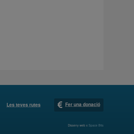
Fer una donació
Les teves rutes
Disseny web x
Space Bits