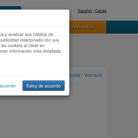
Español
|
Català
Registra't ara
Accedeix
 funciona
Les teves rutes
ca y analizar sus hábitos de
publicidad relacionada con sus
las cookies al clicar en
btener información más detallada
Ordenar per: Més recents /
Dificultat
/
Valoració
 acuerdo
Estoy de acuerdo