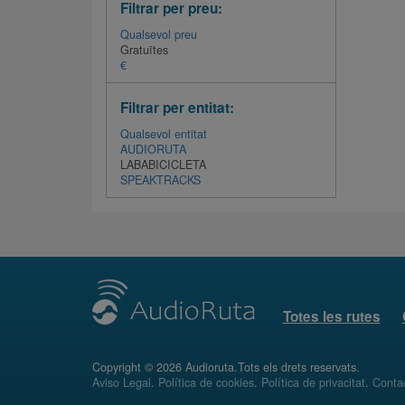
Filtrar per preu:
Qualsevol preu
Gratuïtes
€
Filtrar per entitat:
Qualsevol entitat
AUDIORUTA
LABABICICLETA
SPEAKTRACKS
Totes les rutes
Copyright © 2026 Audioruta.Tots els drets reservats.
Aviso Legal
.
Política de cookies
.
Política de privacitat
.
Conta