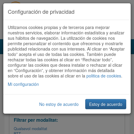
Configuración de privacidad
Utilizamos cookies propias y de terceros para mejorar
Español
|
Català
Registra't ara
Accedeix
nuestros servicios, elaborar información estadística y analizar
sus hábitos de navegación. La utilización de cookies nos
permite personalizar el contenido que ofrecemos y mostrarle
Toggl
publicidad relacionada con sus intereses. Al clicar en “Aceptar
navig
todo” acepta el uso de todas las cookies. También puede
rechazar todas las cookies al clicar en “Rechazar todo”,
Audioruta
Totes les rutes
configurar las cookies que desea instalar o rechazar al clicar
en “Configuración”, y obtener información más detallada
sobre el uso de las cookies al clicar en la
Ordenar per: Més recents /
politica de cookies
Dificultat
.
/
Totes les rutes
Valoració
Mi configuración
No estoy de acuerdo
Estoy de acuerdo
Filtrar les rutes
Filtrar per modalitat:
Qualsevol modalitat
BTT