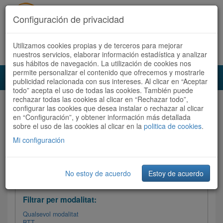
Configuración de privacidad
Utilizamos cookies propias y de terceros para mejorar
Español
|
Català
Registra't ara
Accedeix
nuestros servicios, elaborar información estadística y analizar
sus hábitos de navegación. La utilización de cookies nos
permite personalizar el contenido que ofrecemos y mostrarle
Toggl
publicidad relacionada con sus intereses. Al clicar en “Aceptar
navig
todo” acepta el uso de todas las cookies. También puede
rechazar todas las cookies al clicar en “Rechazar todo”,
Audioruta
Totes les rutes
configurar las cookies que desea instalar o rechazar al clicar
en “Configuración”, y obtener información más detallada
sobre el uso de las cookies al clicar en la
Ordenar per: Més recents /
politica de cookies
Dificultat
.
/
Totes les rutes
Valoració
Mi configuración
No estoy de acuerdo
Estoy de acuerdo
Filtrar les rutes
Filtrar per modalitat:
Qualsevol modalitat
BTT