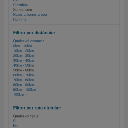
Carretera
Senderisme
Rutes urbanes a peu
Running
Filtrar per distància:
Qualsevol distancia
0km - 10km
10km - 20km
20km - 30km
30km - 40km
40km - 50km
50km - 60km
60km - 70km
70km - 80km
80km - 90km
90km - 100km
100km +
Filtrar per ruta circular:
Qualsevol tipus
Si
No