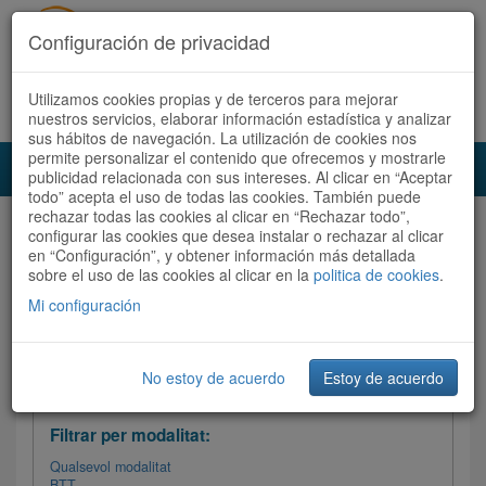
Configuración de privacidad
Utilizamos cookies propias y de terceros para mejorar
Español
|
Català
Registra't ara
Accedeix
nuestros servicios, elaborar información estadística y analizar
sus hábitos de navegación. La utilización de cookies nos
permite personalizar el contenido que ofrecemos y mostrarle
Toggl
publicidad relacionada con sus intereses. Al clicar en “Aceptar
navig
todo” acepta el uso de todas las cookies. También puede
rechazar todas las cookies al clicar en “Rechazar todo”,
Audioruta
Totes les rutes
configurar las cookies que desea instalar o rechazar al clicar
en “Configuración”, y obtener información más detallada
sobre el uso de las cookies al clicar en la
Ordenar per: Més recents /
politica de cookies
Dificultat
.
/
Totes les rutes
Valoració
Mi configuración
No estoy de acuerdo
Estoy de acuerdo
Filtrar les rutes
Filtrar per modalitat:
Qualsevol modalitat
BTT