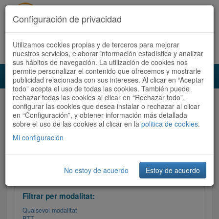
Configuración de privacidad
Utilizamos cookies propias y de terceros para mejorar
Español
|
Català
Registra't ara
Accedeix
nuestros servicios, elaborar información estadística y analizar
sus hábitos de navegación. La utilización de cookies nos
permite personalizar el contenido que ofrecemos y mostrarle
Toggl
publicidad relacionada con sus intereses. Al clicar en “Aceptar
navig
todo” acepta el uso de todas las cookies. También puede
rechazar todas las cookies al clicar en “Rechazar todo”,
Audioruta
Totes les rutes
configurar las cookies que desea instalar o rechazar al clicar
en “Configuración”, y obtener información más detallada
sobre el uso de las cookies al clicar en la
Ordenar per: Més recents /
politica de cookies
Dificultat
.
/
Totes les rutes
Valoració
Mi configuración
No estoy de acuerdo
Estoy de acuerdo
Filtrar les rutes
Filtrar per modalitat:
Qualsevol modalitat
BTT