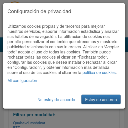
Configuración de privacidad
Utilizamos cookies propias y de terceros para mejorar
Español
|
Català
Registra't ara
Accedeix
nuestros servicios, elaborar información estadística y analizar
sus hábitos de navegación. La utilización de cookies nos
permite personalizar el contenido que ofrecemos y mostrarle
Toggl
publicidad relacionada con sus intereses. Al clicar en “Aceptar
navig
todo” acepta el uso de todas las cookies. También puede
rechazar todas las cookies al clicar en “Rechazar todo”,
Audioruta
Totes les rutes
configurar las cookies que desea instalar o rechazar al clicar
en “Configuración”, y obtener información más detallada
sobre el uso de las cookies al clicar en la
Ordenar per: Més recents /
politica de cookies
Dificultat
.
/
Totes les rutes
Valoració
Mi configuración
No estoy de acuerdo
Estoy de acuerdo
Filtrar les rutes
Filtrar per modalitat:
Qualsevol modalitat
BTT