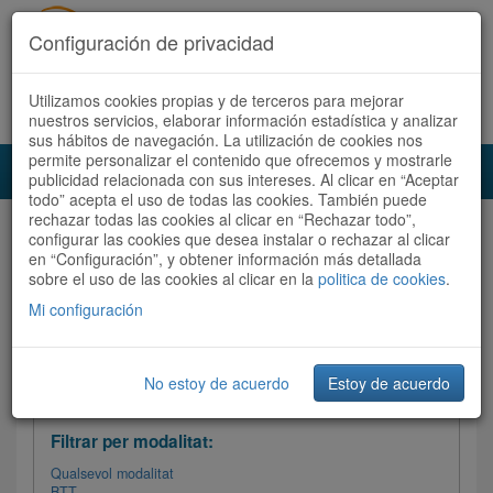
Configuración de privacidad
Utilizamos cookies propias y de terceros para mejorar
Español
|
Català
Registra't ara
Accedeix
nuestros servicios, elaborar información estadística y analizar
sus hábitos de navegación. La utilización de cookies nos
permite personalizar el contenido que ofrecemos y mostrarle
Toggl
publicidad relacionada con sus intereses. Al clicar en “Aceptar
navig
todo” acepta el uso de todas las cookies. También puede
rechazar todas las cookies al clicar en “Rechazar todo”,
Audioruta
Totes les rutes
configurar las cookies que desea instalar o rechazar al clicar
en “Configuración”, y obtener información más detallada
sobre el uso de las cookies al clicar en la
Ordenar per: Més recents /
politica de cookies
Dificultat
.
/
Totes les rutes
Valoració
Mi configuración
No estoy de acuerdo
Estoy de acuerdo
Filtrar les rutes
Filtrar per modalitat:
Qualsevol modalitat
BTT