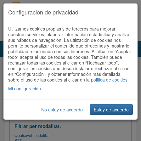
Configuración de privacidad
Utilizamos cookies propias y de terceros para mejorar
Español
|
Català
Registra't ara
Accedeix
nuestros servicios, elaborar información estadística y analizar
sus hábitos de navegación. La utilización de cookies nos
permite personalizar el contenido que ofrecemos y mostrarle
Toggl
publicidad relacionada con sus intereses. Al clicar en “Aceptar
navig
todo” acepta el uso de todas las cookies. También puede
rechazar todas las cookies al clicar en “Rechazar todo”,
Audioruta
Totes les rutes
configurar las cookies que desea instalar o rechazar al clicar
en “Configuración”, y obtener información más detallada
sobre el uso de las cookies al clicar en la
Ordenar per: Més recents /
politica de cookies
Dificultat
.
/
Totes les rutes
Valoració
Mi configuración
No estoy de acuerdo
Estoy de acuerdo
Filtrar les rutes
Filtrar per modalitat:
Qualsevol modalitat
BTT