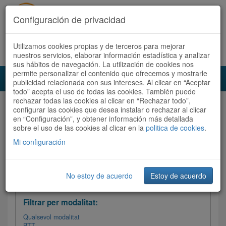
Configuración de privacidad
Utilizamos cookies propias y de terceros para mejorar
Español
|
Català
Registra't ara
Accedeix
nuestros servicios, elaborar información estadística y analizar
sus hábitos de navegación. La utilización de cookies nos
permite personalizar el contenido que ofrecemos y mostrarle
Toggl
publicidad relacionada con sus intereses. Al clicar en “Aceptar
navig
todo” acepta el uso de todas las cookies. También puede
rechazar todas las cookies al clicar en “Rechazar todo”,
Audioruta
Totes les rutes
configurar las cookies que desea instalar o rechazar al clicar
en “Configuración”, y obtener información más detallada
sobre el uso de las cookies al clicar en la
Ordenar per: Més recents /
politica de cookies
Dificultat
.
/
Totes les rutes
Valoració
Mi configuración
No estoy de acuerdo
Estoy de acuerdo
Filtrar les rutes
Filtrar per modalitat:
Qualsevol modalitat
BTT