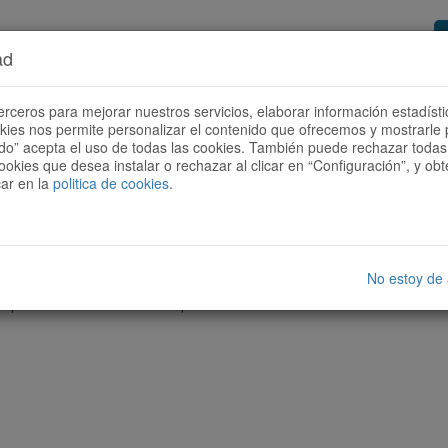
ad
or de rutes
Vols ser col·laborador?
Com
erceros para mejorar nuestros servicios, elaborar información estadísti
okies nos permite personalizar el contenido que ofrecemos y mostrarle 
todo” acepta el uso de todas las cookies. También puede rechazar todas 
ookies que desea instalar o rechazar al clicar en “Configuración”, y o
car en la
politica de cookies
.
No estoy de
cap ruta amb les característiques seleccionades