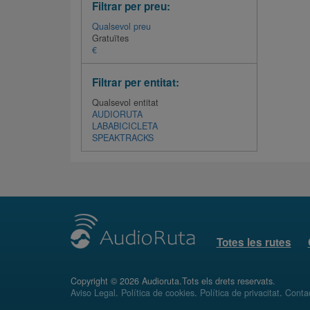
Filtrar per preu:
Qualsevol preu
Gratuïtes
€
Filtrar per entitat:
Qualsevol entitat
AUDIORUTA
LABABICICLETA
SPEAKTRACKS
Totes les rutes
Copyright © 2026 Audioruta.Tots els drets reservats.
Aviso Legal
.
Política de cookies
.
Política de privacitat
.
Conta