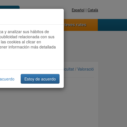
Español
|
Català
Registra't ara
Accedeix
 funciona
Les teves rutes
ca y analizar sus hábitos de
publicidad relacionada con sus
las cookies al clicar en
btener información más detallada
Ordenar per: Més recents /
Dificultat
/
Valoració
 acuerdo
Estoy de acuerdo