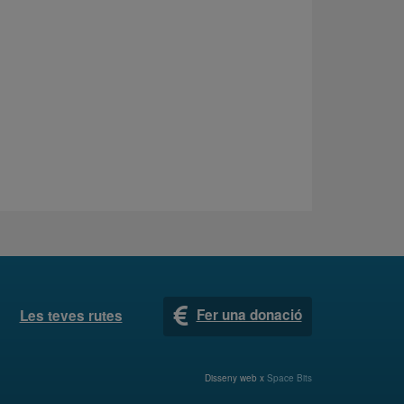
Fer una donació
Les teves rutes
Disseny web x
Space Bits