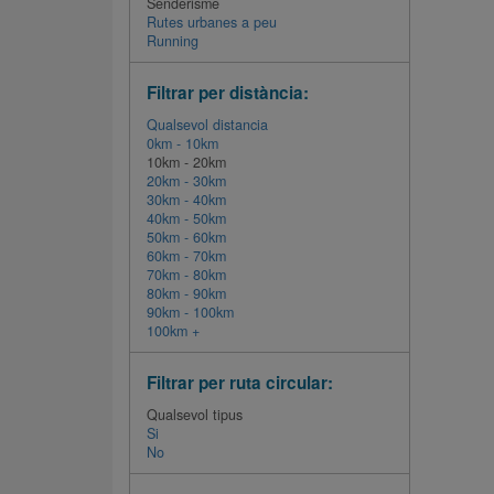
Senderisme
Rutes urbanes a peu
Running
Filtrar per distància:
Qualsevol distancia
0km - 10km
10km - 20km
20km - 30km
30km - 40km
40km - 50km
50km - 60km
60km - 70km
70km - 80km
80km - 90km
90km - 100km
100km +
Filtrar per ruta circular:
Qualsevol tipus
Si
No