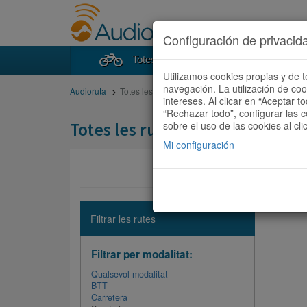
Configuración de privacid
Totes les rutes
Cercad
Utilizamos cookies propias y de t
navegación. La utilización de co
Audioruta
Totes les rutes
intereses. Al clicar en “Aceptar 
“Rechazar todo”, configurar las c
Totes les rutes
sobre el uso de las cookies al cli
Mi configuración
No hi ha 
Filtrar les rutes
Filtrar per modalitat:
Qualsevol modalitat
BTT
Carretera