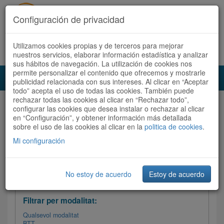
Configuración de privacidad
Utilizamos cookies propias y de terceros para mejorar
Español
|
Català
Registra't ara
Accedeix
nuestros servicios, elaborar información estadística y analizar
sus hábitos de navegación. La utilización de cookies nos
permite personalizar el contenido que ofrecemos y mostrarle
Toggl
publicidad relacionada con sus intereses. Al clicar en “Aceptar
navig
todo” acepta el uso de todas las cookies. También puede
rechazar todas las cookies al clicar en “Rechazar todo”,
Audioruta
Totes les rutes
configurar las cookies que desea instalar o rechazar al clicar
en “Configuración”, y obtener información más detallada
sobre el uso de las cookies al clicar en la
Ordenar per: Més recents /
politica de cookies
Dificultat
.
/
Totes les rutes
Valoració
Mi configuración
No estoy de acuerdo
Estoy de acuerdo
Filtrar les rutes
Filtrar per modalitat:
Qualsevol modalitat
BTT