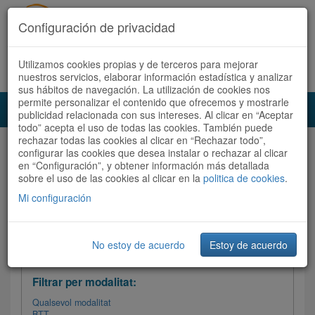
Configuración de privacidad
Utilizamos cookies propias y de terceros para mejorar
Español
|
Català
Registra't ara
Accedeix
nuestros servicios, elaborar información estadística y analizar
sus hábitos de navegación. La utilización de cookies nos
permite personalizar el contenido que ofrecemos y mostrarle
Toggl
publicidad relacionada con sus intereses. Al clicar en “Aceptar
navig
todo” acepta el uso de todas las cookies. También puede
rechazar todas las cookies al clicar en “Rechazar todo”,
Audioruta
Totes les rutes
configurar las cookies que desea instalar o rechazar al clicar
en “Configuración”, y obtener información más detallada
sobre el uso de las cookies al clicar en la
Ordenar per: Més recents /
politica de cookies
Dificultat
.
/
Totes les rutes
Valoració
Mi configuración
No estoy de acuerdo
Estoy de acuerdo
Filtrar les rutes
Filtrar per modalitat:
Qualsevol modalitat
BTT