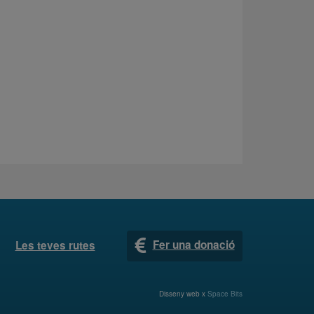
Fer una donació
Les teves rutes
Disseny web x
Space Bits