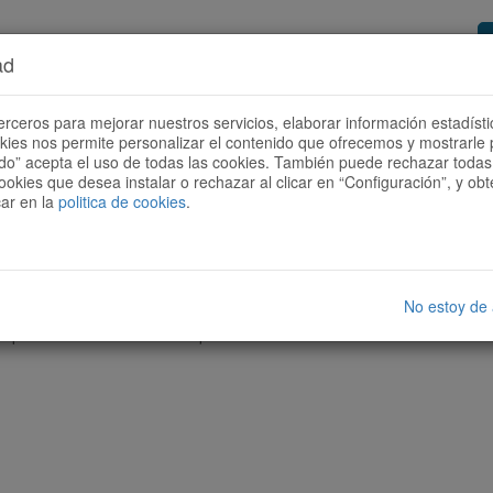
ad
or de rutes
Vols ser col·laborador?
Com
erceros para mejorar nuestros servicios, elaborar información estadísti
okies nos permite personalizar el contenido que ofrecemos y mostrarle 
todo” acepta el uso de todas las cookies. También puede rechazar todas 
ookies que desea instalar o rechazar al clicar en “Configuración”, y o
car en la
politica de cookies
.
No estoy de
cap ruta amb les característiques seleccionades