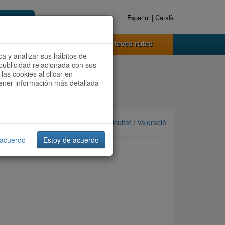
Español
|
Català
Registra't ara
Accedeix
 funciona
Les teves rutes
ca y analizar sus hábitos de
publicidad relacionada con sus
las cookies al clicar en
btener información más detallada
Ordenar per: Més recents /
Dificultat
/
Valoració
 acuerdo
Estoy de acuerdo