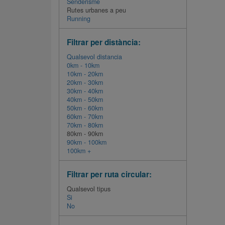
Senderisme
Rutes urbanes a peu
Running
Filtrar per distància:
Qualsevol distancia
0km - 10km
10km - 20km
20km - 30km
30km - 40km
40km - 50km
50km - 60km
60km - 70km
70km - 80km
80km - 90km
90km - 100km
100km +
Filtrar per ruta circular:
Qualsevol tipus
Si
No