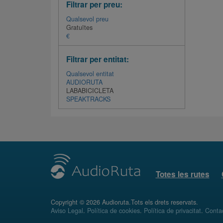
Filtrar per preu:
Qualsevol preu
Gratuïtes
€
Filtrar per entitat:
Qualsevol entitat
AUDIORUTA
LABABICICLETA
SPEAKTRACKS
Totes les rutes
Copyright © 2026 Audioruta.Tots els drets reservats.
Aviso Legal
.
Política de cookies
.
Política de privacitat
.
Conta