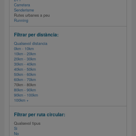
Carretera
Senderisme
Rutes urbanes a peu
Running
Filtrar per distància:
Qualsevol distancia
0km - 10km
10km - 20km
20km - 30km
30km - 40km
40km - 50km
50km - 60km
60km - 70km
70km - 80km
80km - 90km
90km - 100km
100km +
Filtrar per ruta circular:
Qualsevol tipus
Si
No