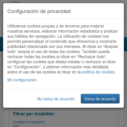
Configuración de privacidad
Utilizamos cookies propias y de terceros para mejorar
Español
|
Català
Registra't ara
Accedeix
nuestros servicios, elaborar información estadística y analizar
sus hábitos de navegación. La utilización de cookies nos
permite personalizar el contenido que ofrecemos y mostrarle
Toggl
publicidad relacionada con sus intereses. Al clicar en “Aceptar
navig
todo” acepta el uso de todas las cookies. También puede
rechazar todas las cookies al clicar en “Rechazar todo”,
Audioruta
Totes les rutes
configurar las cookies que desea instalar o rechazar al clicar
en “Configuración”, y obtener información más detallada
sobre el uso de las cookies al clicar en la
Ordenar per: Més recents /
politica de cookies
Dificultat
.
/
Totes les rutes
Valoració
Mi configuración
No estoy de acuerdo
Estoy de acuerdo
Filtrar les rutes
Filtrar per modalitat:
Qualsevol modalitat
BTT