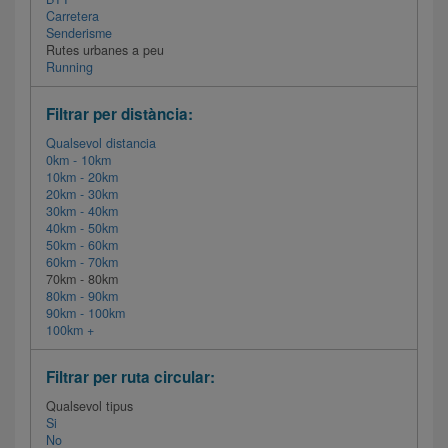
Carretera
Senderisme
Rutes urbanes a peu
Running
Filtrar per distància:
Qualsevol distancia
0km - 10km
10km - 20km
20km - 30km
30km - 40km
40km - 50km
50km - 60km
60km - 70km
70km - 80km
80km - 90km
90km - 100km
100km +
Filtrar per ruta circular:
Qualsevol tipus
Si
No