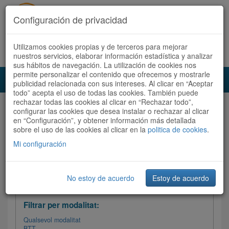
Configuración de privacidad
Utilizamos cookies propias y de terceros para mejorar
Español
|
Català
Registra't ara
Accedeix
nuestros servicios, elaborar información estadística y analizar
sus hábitos de navegación. La utilización de cookies nos
permite personalizar el contenido que ofrecemos y mostrarle
Toggl
publicidad relacionada con sus intereses. Al clicar en “Aceptar
navig
todo” acepta el uso de todas las cookies. También puede
rechazar todas las cookies al clicar en “Rechazar todo”,
Audioruta
Totes les rutes
configurar las cookies que desea instalar o rechazar al clicar
en “Configuración”, y obtener información más detallada
sobre el uso de las cookies al clicar en la
Ordenar per: Més recents /
politica de cookies
Dificultat
.
/
Totes les rutes
Valoració
Mi configuración
No estoy de acuerdo
Estoy de acuerdo
Filtrar les rutes
Filtrar per modalitat:
Qualsevol modalitat
BTT