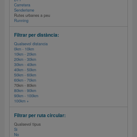
Carretera
Senderisme
Rutes urbanes a peu
Running
Filtrar per distància:
Qualsevol distancia
0km - 10km
10km - 20km
20km - 30km
30km - 40km
40km - 50km
50km - 60km
60km - 70km
70km - 80km
80km - 90km
90km - 100km
100km +
Filtrar per ruta circular:
Qualsevol tipus
Si
No