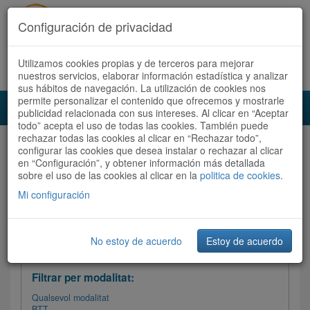
Configuración de privacidad
Utilizamos cookies propias y de terceros para mejorar
Español
|
Català
Registra't ara
Accedeix
nuestros servicios, elaborar información estadística y analizar
sus hábitos de navegación. La utilización de cookies nos
permite personalizar el contenido que ofrecemos y mostrarle
Toggl
publicidad relacionada con sus intereses. Al clicar en “Aceptar
navig
todo” acepta el uso de todas las cookies. También puede
rechazar todas las cookies al clicar en “Rechazar todo”,
Audioruta
Totes les rutes
configurar las cookies que desea instalar o rechazar al clicar
en “Configuración”, y obtener información más detallada
sobre el uso de las cookies al clicar en la
Ordenar per: Més recents /
politica de cookies
Dificultat
.
/
Totes les rutes
Valoració
Mi configuración
No estoy de acuerdo
Estoy de acuerdo
Filtrar les rutes
Filtrar per modalitat:
Qualsevol modalitat
BTT