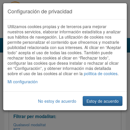
Configuración de privacidad
Utilizamos cookies propias y de terceros para mejorar
Español
|
Català
Registra't ara
Accedeix
nuestros servicios, elaborar información estadística y analizar
sus hábitos de navegación. La utilización de cookies nos
permite personalizar el contenido que ofrecemos y mostrarle
Toggl
publicidad relacionada con sus intereses. Al clicar en “Aceptar
navig
todo” acepta el uso de todas las cookies. También puede
rechazar todas las cookies al clicar en “Rechazar todo”,
Audioruta
Totes les rutes
configurar las cookies que desea instalar o rechazar al clicar
en “Configuración”, y obtener información más detallada
sobre el uso de las cookies al clicar en la
Ordenar per: Més recents /
politica de cookies
Dificultat
.
/
Totes les rutes
Valoració
Mi configuración
No estoy de acuerdo
Estoy de acuerdo
Filtrar les rutes
Filtrar per modalitat:
Qualsevol modalitat
BTT