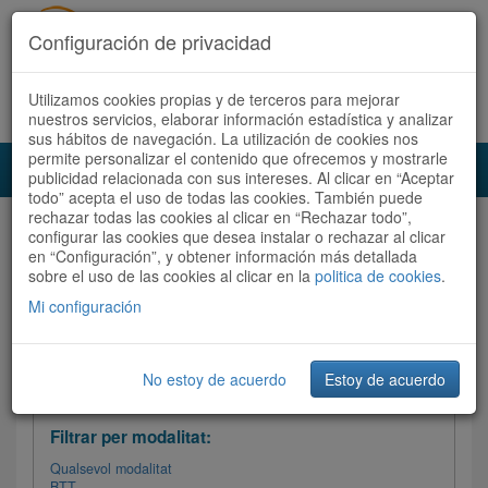
Configuración de privacidad
Utilizamos cookies propias y de terceros para mejorar
Español
|
Català
Registra't ara
Accedeix
nuestros servicios, elaborar información estadística y analizar
sus hábitos de navegación. La utilización de cookies nos
permite personalizar el contenido que ofrecemos y mostrarle
Toggl
publicidad relacionada con sus intereses. Al clicar en “Aceptar
navig
todo” acepta el uso de todas las cookies. También puede
rechazar todas las cookies al clicar en “Rechazar todo”,
Audioruta
Totes les rutes
configurar las cookies que desea instalar o rechazar al clicar
en “Configuración”, y obtener información más detallada
sobre el uso de las cookies al clicar en la
Ordenar per: Més recents /
politica de cookies
Dificultat
.
/
Totes les rutes
Valoració
Mi configuración
No estoy de acuerdo
Estoy de acuerdo
Filtrar les rutes
Filtrar per modalitat:
Qualsevol modalitat
BTT