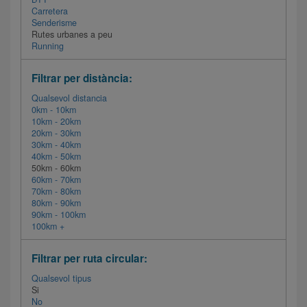
Carretera
Senderisme
Rutes urbanes a peu
Running
Filtrar per distància:
Qualsevol distancia
0km - 10km
10km - 20km
20km - 30km
30km - 40km
40km - 50km
50km - 60km
60km - 70km
70km - 80km
80km - 90km
90km - 100km
100km +
Filtrar per ruta circular:
Qualsevol tipus
Si
No