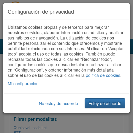
Configuración de privacidad
Utilizamos cookies propias y de terceros para mejorar
Español
|
Català
Registra't ara
Accedeix
nuestros servicios, elaborar información estadística y analizar
sus hábitos de navegación. La utilización de cookies nos
permite personalizar el contenido que ofrecemos y mostrarle
Toggl
publicidad relacionada con sus intereses. Al clicar en “Aceptar
navig
todo” acepta el uso de todas las cookies. También puede
rechazar todas las cookies al clicar en “Rechazar todo”,
Audioruta
Totes les rutes
configurar las cookies que desea instalar o rechazar al clicar
en “Configuración”, y obtener información más detallada
sobre el uso de las cookies al clicar en la
Ordenar per: Més recents /
politica de cookies
Dificultat
.
/
Totes les rutes
Valoració
Mi configuración
No estoy de acuerdo
Estoy de acuerdo
Filtrar les rutes
Filtrar per modalitat:
Qualsevol modalitat
BTT