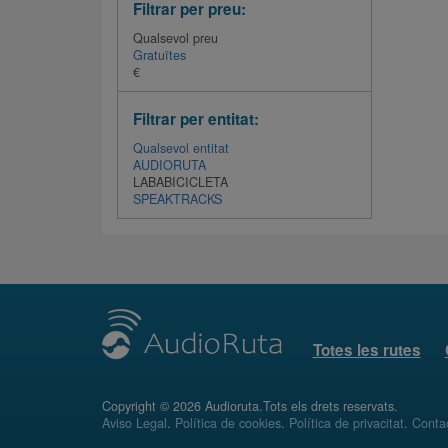
Filtrar per preu:
Qualsevol preu
Gratuïtes
€
Filtrar per entitat:
Qualsevol entitat
AUDIORUTA
LABABICICLETA
SPEAKTRACKS
Totes les rutes
Copyright © 2026 Audioruta.Tots els drets reservats.
Aviso Legal
.
Política de cookies
.
Política de privacitat
.
Conta