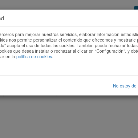
ad
or de rutes
Vols ser col·laborador?
Com
erceros para mejorar nuestros servicios, elaborar información estadísti
okies nos permite personalizar el contenido que ofrecemos y mostrarle 
todo” acepta el uso de todas las cookies. También puede rechazar todas 
ookies que desea instalar o rechazar al clicar en “Configuración”, y o
car en la
politica de cookies
.
No estoy de
cap ruta amb les característiques seleccionades