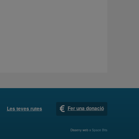
Fer una donació
Les teves rutes
Disseny web x
Space Bits