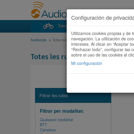
Configuración de privacid
Totes les rutes
Cercad
Utilizamos cookies propias y de t
navegación. La utilización de co
Audioruta
Totes les rutes
intereses. Al clicar en “Aceptar 
“Rechazar todo”, configurar las c
Totes les rutes
sobre el uso de las cookies al cli
Mi configuración
No hi ha 
Filtrar les rutes
Filtrar per modalitat:
Qualsevol modalitat
BTT
Carretera