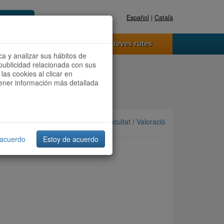
Español
|
Català
Registra't ara
Accedeix
 funciona
Les teves rutes
ca y analizar sus hábitos de
publicidad relacionada con sus
las cookies al clicar en
btener información más detallada
Ordenar per: Més recents /
Dificultat
/
Valoració
 acuerdo
Estoy de acuerdo