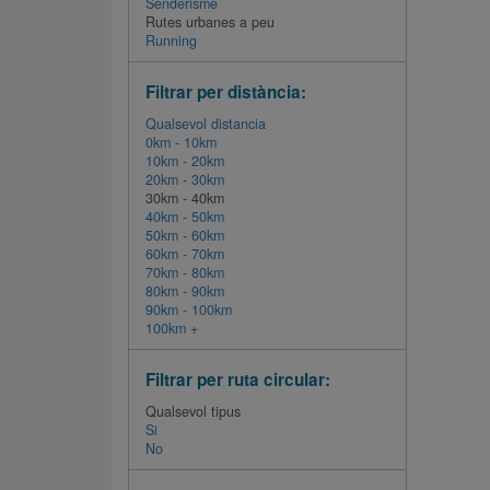
Senderisme
Rutes urbanes a peu
Running
Filtrar per distància:
Qualsevol distancia
0km - 10km
10km - 20km
20km - 30km
30km - 40km
40km - 50km
50km - 60km
60km - 70km
70km - 80km
80km - 90km
90km - 100km
100km +
Filtrar per ruta circular:
Qualsevol tipus
Si
No