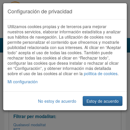
Configuración de privacidad
Utilizamos cookies propias y de terceros para mejorar
Español
|
Català
Registra't ara
Accedeix
nuestros servicios, elaborar información estadística y analizar
sus hábitos de navegación. La utilización de cookies nos
permite personalizar el contenido que ofrecemos y mostrarle
Toggl
publicidad relacionada con sus intereses. Al clicar en “Aceptar
navig
todo” acepta el uso de todas las cookies. También puede
rechazar todas las cookies al clicar en “Rechazar todo”,
Audioruta
Totes les rutes
configurar las cookies que desea instalar o rechazar al clicar
en “Configuración”, y obtener información más detallada
sobre el uso de las cookies al clicar en la
Ordenar per: Més recents /
politica de cookies
Dificultat
.
/
Totes les rutes
Valoració
Mi configuración
No estoy de acuerdo
Estoy de acuerdo
Filtrar les rutes
Filtrar per modalitat:
Qualsevol modalitat
BTT