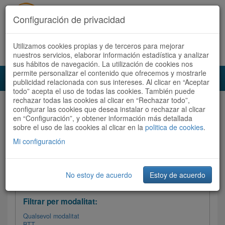
Configuración de privacidad
Utilizamos cookies propias y de terceros para mejorar
Español
|
Català
Registra't ara
Accedeix
nuestros servicios, elaborar información estadística y analizar
sus hábitos de navegación. La utilización de cookies nos
permite personalizar el contenido que ofrecemos y mostrarle
Toggl
publicidad relacionada con sus intereses. Al clicar en “Aceptar
navig
todo” acepta el uso de todas las cookies. También puede
rechazar todas las cookies al clicar en “Rechazar todo”,
Audioruta
Totes les rutes
configurar las cookies que desea instalar o rechazar al clicar
en “Configuración”, y obtener información más detallada
sobre el uso de las cookies al clicar en la
Ordenar per: Més recents /
politica de cookies
Dificultat
.
/
Totes les rutes
Valoració
Mi configuración
No estoy de acuerdo
Estoy de acuerdo
Filtrar les rutes
Filtrar per modalitat:
Qualsevol modalitat
BTT