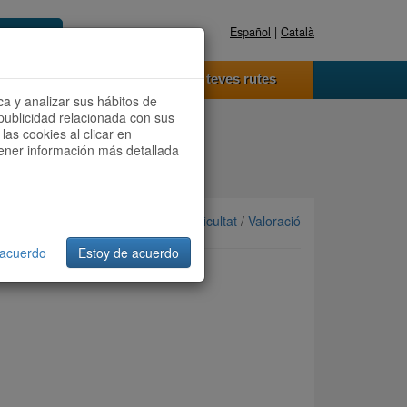
Español
|
Català
Registra't ara
Accedeix
 funciona
Les teves rutes
ca y analizar sus hábitos de
publicidad relacionada con sus
las cookies al clicar en
btener información más detallada
Ordenar per: Més recents /
Dificultat
/
Valoració
 acuerdo
Estoy de acuerdo