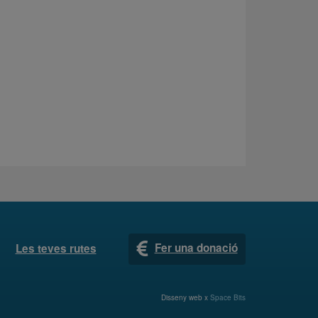
Fer una donació
Les teves rutes
Disseny web x
Space Bits