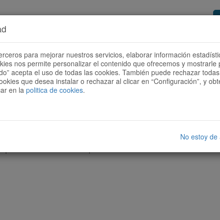
ad
or de rutes
Vols ser col·laborador?
Com
erceros para mejorar nuestros servicios, elaborar información estadísti
okies nos permite personalizar el contenido que ofrecemos y mostrarle 
todo” acepta el uso de todas las cookies. También puede rechazar todas 
ookies que desea instalar o rechazar al clicar en “Configuración”, y o
car en la
politica de cookies
.
No estoy de
cap ruta amb les característiques seleccionades