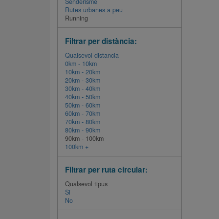
Senderisme
Rutes urbanes a peu
Running
Filtrar per distància:
Qualsevol distancia
0km - 10km
10km - 20km
20km - 30km
30km - 40km
40km - 50km
50km - 60km
60km - 70km
70km - 80km
80km - 90km
90km - 100km
100km +
Filtrar per ruta circular:
Qualsevol tipus
Si
No