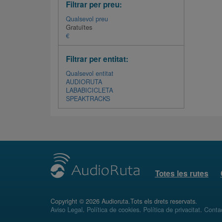
Filtrar per preu:
Qualsevol preu
Gratuïtes
€
Filtrar per entitat:
Qualsevol entitat
AUDIORUTA
LABABICICLETA
SPEAKTRACKS
Totes les rutes
Copyright © 2026 Audioruta.Tots els drets reservats.
Aviso Legal
.
Política de cookies
.
Política de privacitat
.
Conta