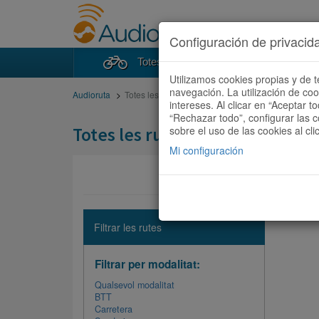
Configuración de privacid
Totes les rutes
Cercad
Utilizamos cookies propias y de t
navegación. La utilización de co
Audioruta
Totes les rutes
intereses. Al clicar en “Aceptar 
“Rechazar todo”, configurar las c
Totes les rutes
sobre el uso de las cookies al cli
Mi configuración
No hi ha 
Filtrar les rutes
Filtrar per modalitat:
Qualsevol modalitat
BTT
Carretera