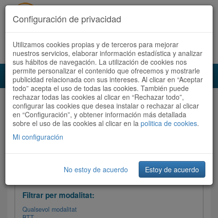
Configuración de privacidad
Utilizamos cookies propias y de terceros para mejorar
Español
|
Català
Registra't ara
Accedeix
nuestros servicios, elaborar información estadística y analizar
sus hábitos de navegación. La utilización de cookies nos
permite personalizar el contenido que ofrecemos y mostrarle
Toggl
publicidad relacionada con sus intereses. Al clicar en “Aceptar
navig
todo” acepta el uso de todas las cookies. También puede
rechazar todas las cookies al clicar en “Rechazar todo”,
Audioruta
Totes les rutes
configurar las cookies que desea instalar o rechazar al clicar
en “Configuración”, y obtener información más detallada
sobre el uso de las cookies al clicar en la
Ordenar per: Més recents /
politica de cookies
Dificultat
.
/
Totes les rutes
Valoració
Mi configuración
No estoy de acuerdo
Estoy de acuerdo
Filtrar les rutes
Filtrar per modalitat:
Qualsevol modalitat
BTT