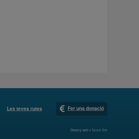
Fer una donació
Les teves rutes
Disseny web x
Space Bits