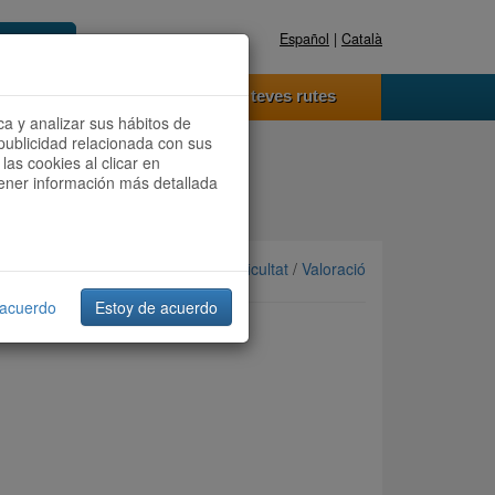
Español
|
Català
Registra't ara
Accedeix
 funciona
Les teves rutes
ca y analizar sus hábitos de
publicidad relacionada con sus
las cookies al clicar en
btener información más detallada
Ordenar per: Més recents /
Dificultat
/
Valoració
 acuerdo
Estoy de acuerdo