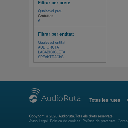
Filtrar per preu:
Qualsevol preu
Gratuïtes
€
Filtrar per entitat:
Qualsevol entitat
AUDIORUTA
LABABICICLETA
SPEAKTRACKS
Totes les rutes
Copyright © 2026 Audioruta.Tots els drets reservats.
Aviso Legal
.
Política de cookies
.
Política de privacitat
.
Conta