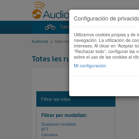
Configuración de privacid
Totes les rutes
Cercad
Utilizamos cookies propias y de t
navegación. La utilización de co
Audioruta
Totes les rutes
intereses. Al clicar en “Aceptar 
“Rechazar todo”, configurar las c
Totes les rutes
sobre el uso de las cookies al cli
Mi configuración
No hi ha 
Filtrar les rutes
Filtrar per modalitat:
Qualsevol modalitat
BTT
Carretera