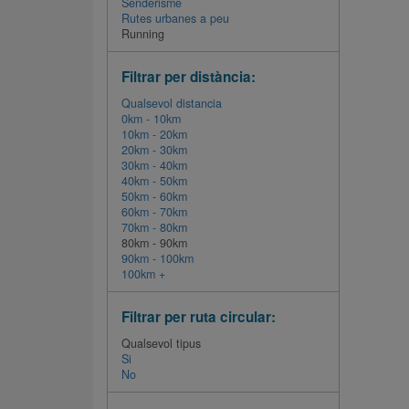
Senderisme
Rutes urbanes a peu
Running
Filtrar per distància:
Qualsevol distancia
0km - 10km
10km - 20km
20km - 30km
30km - 40km
40km - 50km
50km - 60km
60km - 70km
70km - 80km
80km - 90km
90km - 100km
100km +
Filtrar per ruta circular:
Qualsevol tipus
Si
No