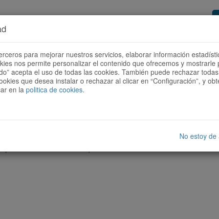
ad
or de rutes
Vols ser col·laborador?
Com
erceros para mejorar nuestros servicios, elaborar información estadísti
okies nos permite personalizar el contenido que ofrecemos y mostrarle 
todo” acepta el uso de todas las cookies. También puede rechazar todas 
ookies que desea instalar o rechazar al clicar en “Configuración”, y o
car en la
politica de cookies
.
No estoy de
cap ruta amb les característiques seleccionades