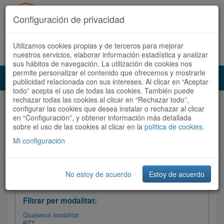
Configuración de privacidad
Utilizamos cookies propias y de terceros para mejorar
Español
|
Català
Registra't ara
Accedeix
nuestros servicios, elaborar información estadística y analizar
sus hábitos de navegación. La utilización de cookies nos
permite personalizar el contenido que ofrecemos y mostrarle
Toggl
publicidad relacionada con sus intereses. Al clicar en “Aceptar
navig
todo” acepta el uso de todas las cookies. También puede
rechazar todas las cookies al clicar en “Rechazar todo”,
Audioruta
Totes les rutes
configurar las cookies que desea instalar o rechazar al clicar
en “Configuración”, y obtener información más detallada
sobre el uso de las cookies al clicar en la
Ordenar per: Més recents /
politica de cookies
Dificultat
.
/
Totes les rutes
Valoració
Mi configuración
No estoy de acuerdo
Estoy de acuerdo
Filtrar les rutes
Filtrar per modalitat:
Qualsevol modalitat
BTT