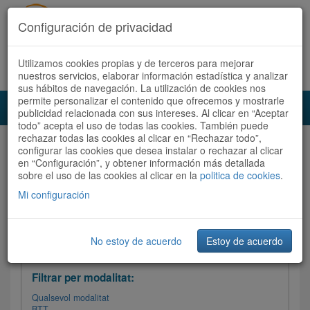
Configuración de privacidad
Utilizamos cookies propias y de terceros para mejorar
Español
|
Català
Registra't ara
Accedeix
nuestros servicios, elaborar información estadística y analizar
sus hábitos de navegación. La utilización de cookies nos
permite personalizar el contenido que ofrecemos y mostrarle
Toggl
publicidad relacionada con sus intereses. Al clicar en “Aceptar
navig
todo” acepta el uso de todas las cookies. También puede
rechazar todas las cookies al clicar en “Rechazar todo”,
Audioruta
Totes les rutes
configurar las cookies que desea instalar o rechazar al clicar
en “Configuración”, y obtener información más detallada
sobre el uso de las cookies al clicar en la
Ordenar per: Més recents /
politica de cookies
Dificultat
.
/
Totes les rutes
Valoració
Mi configuración
No estoy de acuerdo
Estoy de acuerdo
Filtrar les rutes
Filtrar per modalitat:
Qualsevol modalitat
BTT