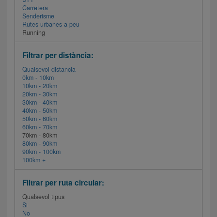
Carretera
Senderisme
Rutes urbanes a peu
Running
Filtrar per distància:
Qualsevol distancia
0km - 10km
10km - 20km
20km - 30km
30km - 40km
40km - 50km
50km - 60km
60km - 70km
70km - 80km
80km - 90km
90km - 100km
100km +
Filtrar per ruta circular:
Qualsevol tipus
Si
No