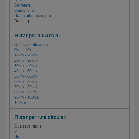
Carretera
Senderisme
Rutes urbanes a peu
Running
Filtrar per distància:
Qualsevol distancia
0km - 10km
10km - 20km
20km - 30km
30km - 40km
40km - 50km
50km - 60km
60km - 70km
70km - 80km
80km - 90km
90km - 100km
100km +
Filtrar per ruta circular:
Qualsevol tipus
Si
No