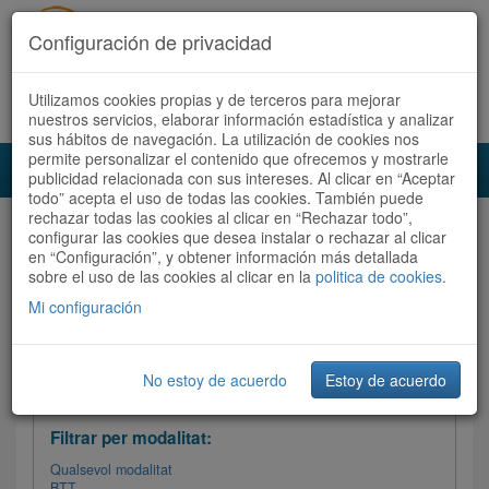
Configuración de privacidad
Utilizamos cookies propias y de terceros para mejorar
Español
|
Català
Registra't ara
Accedeix
nuestros servicios, elaborar información estadística y analizar
sus hábitos de navegación. La utilización de cookies nos
permite personalizar el contenido que ofrecemos y mostrarle
Toggl
publicidad relacionada con sus intereses. Al clicar en “Aceptar
navig
todo” acepta el uso de todas las cookies. También puede
rechazar todas las cookies al clicar en “Rechazar todo”,
Audioruta
Totes les rutes
configurar las cookies que desea instalar o rechazar al clicar
en “Configuración”, y obtener información más detallada
sobre el uso de las cookies al clicar en la
Ordenar per: Més recents /
politica de cookies
Dificultat
.
/
Totes les rutes
Valoració
Mi configuración
No estoy de acuerdo
Estoy de acuerdo
Filtrar les rutes
Filtrar per modalitat:
Qualsevol modalitat
BTT