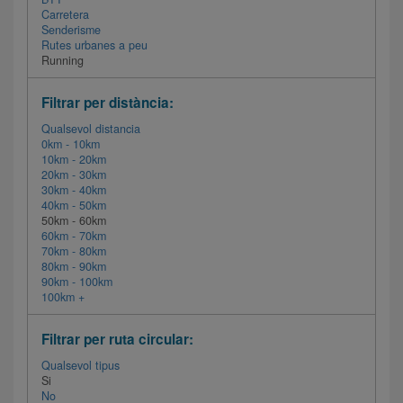
Carretera
Senderisme
Rutes urbanes a peu
Running
Filtrar per distància:
Qualsevol distancia
0km - 10km
10km - 20km
20km - 30km
30km - 40km
40km - 50km
50km - 60km
60km - 70km
70km - 80km
80km - 90km
90km - 100km
100km +
Filtrar per ruta circular:
Qualsevol tipus
Si
No