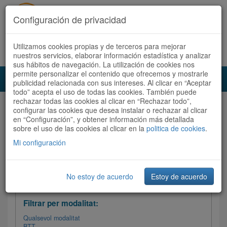
Configuración de privacidad
Utilizamos cookies propias y de terceros para mejorar
Español
|
Català
Registra't ara
Accedeix
nuestros servicios, elaborar información estadística y analizar
sus hábitos de navegación. La utilización de cookies nos
permite personalizar el contenido que ofrecemos y mostrarle
Toggl
publicidad relacionada con sus intereses. Al clicar en “Aceptar
navig
todo” acepta el uso de todas las cookies. También puede
rechazar todas las cookies al clicar en “Rechazar todo”,
Audioruta
Totes les rutes
configurar las cookies que desea instalar o rechazar al clicar
en “Configuración”, y obtener información más detallada
sobre el uso de las cookies al clicar en la
Ordenar per: Més recents /
politica de cookies
Dificultat
.
/
Totes les rutes
Valoració
Mi configuración
No estoy de acuerdo
Estoy de acuerdo
Filtrar les rutes
Filtrar per modalitat:
Qualsevol modalitat
BTT