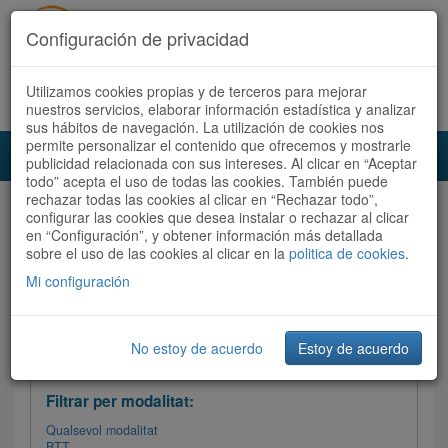
Configuración de privacidad
Utilizamos cookies propias y de terceros para mejorar
Español
|
Català
Registra't ara
Accedeix
nuestros servicios, elaborar información estadística y analizar
sus hábitos de navegación. La utilización de cookies nos
permite personalizar el contenido que ofrecemos y mostrarle
Toggl
publicidad relacionada con sus intereses. Al clicar en “Aceptar
navig
todo” acepta el uso de todas las cookies. También puede
rechazar todas las cookies al clicar en “Rechazar todo”,
Audioruta
Totes les rutes
configurar las cookies que desea instalar o rechazar al clicar
en “Configuración”, y obtener información más detallada
sobre el uso de las cookies al clicar en la
Ordenar per: Més recents /
politica de cookies
Dificultat
.
/
Totes les rutes
Valoració
Mi configuración
No estoy de acuerdo
Estoy de acuerdo
Filtrar les rutes
Filtrar per modalitat:
Qualsevol modalitat
BTT