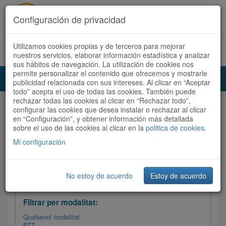
Configuración de privacidad
Utilizamos cookies propias y de terceros para mejorar
Español
|
Català
Registra't ara
Accedeix
nuestros servicios, elaborar información estadística y analizar
sus hábitos de navegación. La utilización de cookies nos
permite personalizar el contenido que ofrecemos y mostrarle
Toggl
publicidad relacionada con sus intereses. Al clicar en “Aceptar
navig
todo” acepta el uso de todas las cookies. También puede
rechazar todas las cookies al clicar en “Rechazar todo”,
Audioruta
Totes les rutes
configurar las cookies que desea instalar o rechazar al clicar
en “Configuración”, y obtener información más detallada
sobre el uso de las cookies al clicar en la
Ordenar per: Més recents /
politica de cookies
Dificultat
.
/
Totes les rutes
Valoració
Mi configuración
No estoy de acuerdo
Estoy de acuerdo
Filtrar les rutes
Filtrar per modalitat:
Qualsevol modalitat
BTT