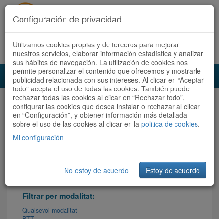
Configuración de privacidad
Utilizamos cookies propias y de terceros para mejorar
Español
|
Català
Registra't ara
Accedeix
nuestros servicios, elaborar información estadística y analizar
sus hábitos de navegación. La utilización de cookies nos
permite personalizar el contenido que ofrecemos y mostrarle
Toggl
publicidad relacionada con sus intereses. Al clicar en “Aceptar
navig
todo” acepta el uso de todas las cookies. También puede
rechazar todas las cookies al clicar en “Rechazar todo”,
Audioruta
Totes les rutes
configurar las cookies que desea instalar o rechazar al clicar
en “Configuración”, y obtener información más detallada
sobre el uso de las cookies al clicar en la
Ordenar per: Més recents /
politica de cookies
Dificultat
.
/
Totes les rutes
Valoració
Mi configuración
No estoy de acuerdo
Estoy de acuerdo
Filtrar les rutes
Filtrar per modalitat:
Qualsevol modalitat
BTT