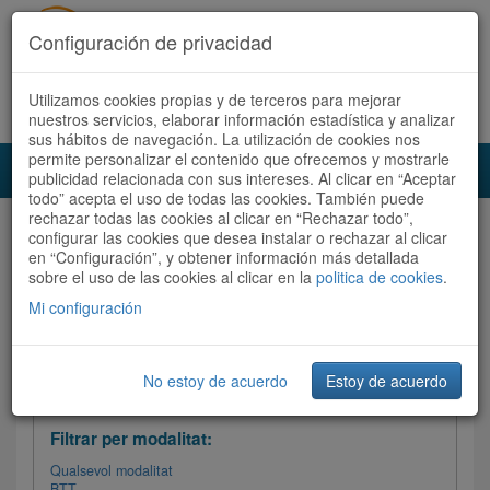
Configuración de privacidad
Utilizamos cookies propias y de terceros para mejorar
Español
|
Català
Registra't ara
Accedeix
nuestros servicios, elaborar información estadística y analizar
sus hábitos de navegación. La utilización de cookies nos
permite personalizar el contenido que ofrecemos y mostrarle
Toggl
publicidad relacionada con sus intereses. Al clicar en “Aceptar
navig
todo” acepta el uso de todas las cookies. También puede
rechazar todas las cookies al clicar en “Rechazar todo”,
Audioruta
Totes les rutes
configurar las cookies que desea instalar o rechazar al clicar
en “Configuración”, y obtener información más detallada
sobre el uso de las cookies al clicar en la
Ordenar per: Més recents /
politica de cookies
Dificultat
.
/
Totes les rutes
Valoració
Mi configuración
No estoy de acuerdo
Estoy de acuerdo
Filtrar les rutes
Filtrar per modalitat:
Qualsevol modalitat
BTT