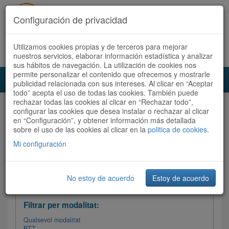
Configuración de privacidad
Utilizamos cookies propias y de terceros para mejorar
Español
|
Català
Registra't ara
Accedeix
nuestros servicios, elaborar información estadística y analizar
sus hábitos de navegación. La utilización de cookies nos
permite personalizar el contenido que ofrecemos y mostrarle
Toggl
publicidad relacionada con sus intereses. Al clicar en “Aceptar
navig
todo” acepta el uso de todas las cookies. También puede
rechazar todas las cookies al clicar en “Rechazar todo”,
Audioruta
Totes les rutes
configurar las cookies que desea instalar o rechazar al clicar
en “Configuración”, y obtener información más detallada
sobre el uso de las cookies al clicar en la
Ordenar per: Més recents /
politica de cookies
Dificultat
.
/
Totes les rutes
Valoració
Mi configuración
No estoy de acuerdo
Estoy de acuerdo
Filtrar les rutes
Filtrar per modalitat:
Qualsevol modalitat
BTT