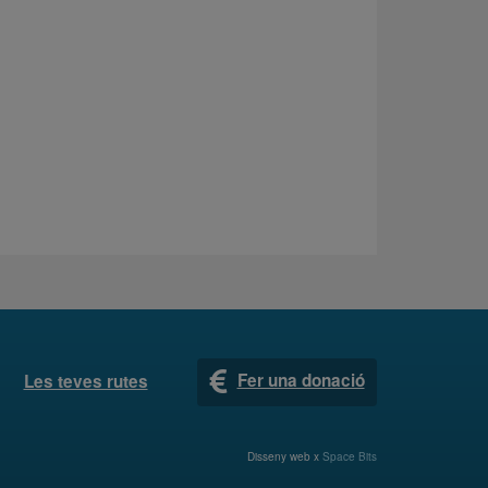
Fer una donació
Les teves rutes
Disseny web x
Space Bits