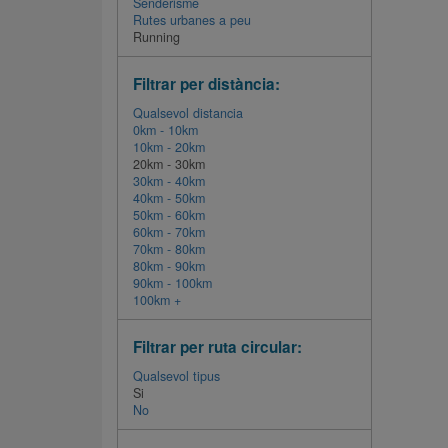
Senderisme
Rutes urbanes a peu
Running
Filtrar per distància:
Qualsevol distancia
0km - 10km
10km - 20km
20km - 30km
30km - 40km
40km - 50km
50km - 60km
60km - 70km
70km - 80km
80km - 90km
90km - 100km
100km +
Filtrar per ruta circular:
Qualsevol tipus
Si
No