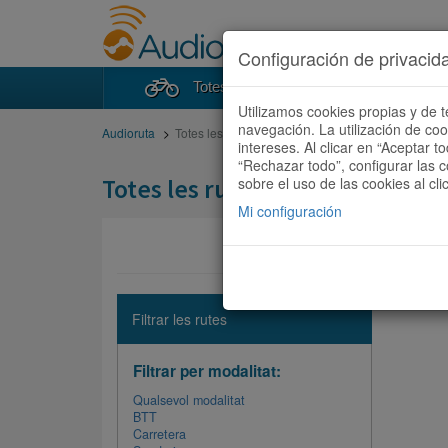
Configuración de privacid
Totes les rutes
Cercad
Utilizamos cookies propias y de t
navegación. La utilización de co
Audioruta
Totes les rutes
intereses. Al clicar en “Aceptar 
“Rechazar todo”, configurar las c
Totes les rutes
sobre el uso de las cookies al cli
Mi configuración
No hi ha 
Filtrar les rutes
Filtrar per modalitat:
Qualsevol modalitat
BTT
Carretera