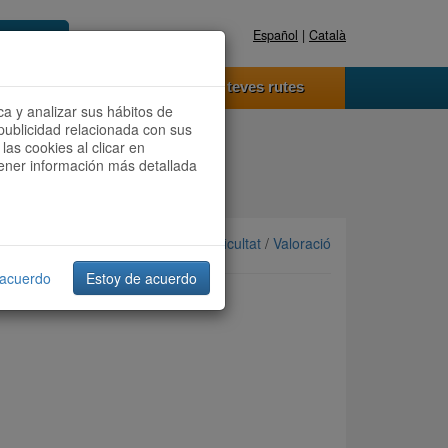
Español
|
Català
Registra't ara
Accedeix
 funciona
Les teves rutes
ca y analizar sus hábitos de
publicidad relacionada con sus
las cookies al clicar en
btener información más detallada
Ordenar per: Més recents /
Dificultat
/
Valoració
 acuerdo
Estoy de acuerdo