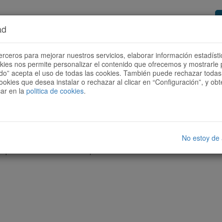
ad
or de rutes
Vols ser col·laborador?
Com
erceros para mejorar nuestros servicios, elaborar información estadísti
okies nos permite personalizar el contenido que ofrecemos y mostrarle 
todo” acepta el uso de todas las cookies. También puede rechazar todas 
ookies que desea instalar o rechazar al clicar en “Configuración”, y o
car en la
politica de cookies
.
No estoy de
cap ruta amb les característiques seleccionades