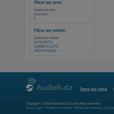
Filtrar per preu:
Qualsevol preu
Gratuïtes
€
Filtrar per entitat:
Qualsevol entitat
AUDIORUTA
LABABICICLETA
SPEAKTRACKS
Totes les rutes
Copyright © 2026 Audioruta.Tots els drets reservats.
Aviso Legal
.
Política de cookies
.
Política de privacitat
.
Conta