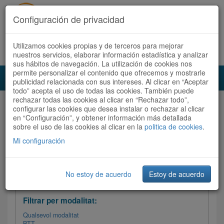
Configuración de privacidad
Utilizamos cookies propias y de terceros para mejorar
Español
|
Català
Registra't ara
Accedeix
nuestros servicios, elaborar información estadística y analizar
sus hábitos de navegación. La utilización de cookies nos
permite personalizar el contenido que ofrecemos y mostrarle
Toggl
publicidad relacionada con sus intereses. Al clicar en “Aceptar
navig
todo” acepta el uso de todas las cookies. También puede
rechazar todas las cookies al clicar en “Rechazar todo”,
Audioruta
Totes les rutes
configurar las cookies que desea instalar o rechazar al clicar
en “Configuración”, y obtener información más detallada
sobre el uso de las cookies al clicar en la
Ordenar per: Més recents /
politica de cookies
Dificultat
.
/
Totes les rutes
Valoració
Mi configuración
No estoy de acuerdo
Estoy de acuerdo
Filtrar les rutes
Filtrar per modalitat:
Qualsevol modalitat
BTT