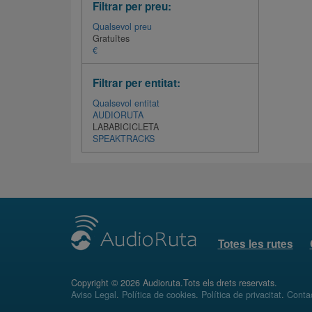
Filtrar per preu:
Qualsevol preu
Gratuïtes
€
Filtrar per entitat:
Qualsevol entitat
AUDIORUTA
LABABICICLETA
SPEAKTRACKS
Totes les rutes
Copyright © 2026 Audioruta.Tots els drets reservats.
Aviso Legal
.
Política de cookies
.
Política de privacitat
.
Conta