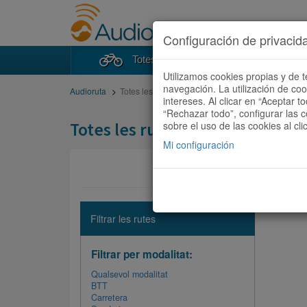
Configuración de privacid
Totes les rutes
Cercad
Utilizamos cookies propias y de t
navegación. La utilización de co
Audioruta
Totes les rutes
intereses. Al clicar en “Aceptar 
“Rechazar todo”, configurar las c
Totes les rutes
sobre el uso de las cookies al cli
Mi configuración
No hi ha 
Filtrar les rutes
Filtrar per modalitat:
Qualsevol modalitat
BTT
Carretera