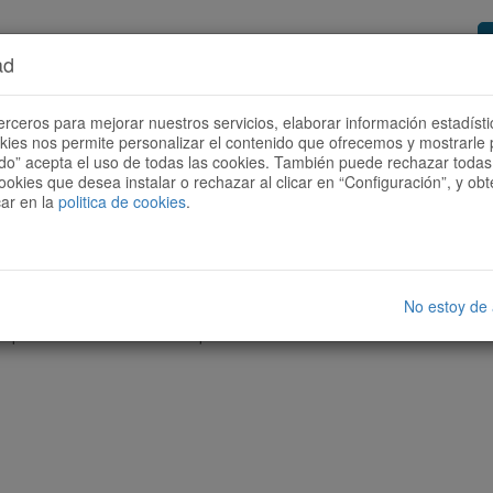
ad
or de rutes
Vols ser col·laborador?
Com
erceros para mejorar nuestros servicios, elaborar información estadísti
okies nos permite personalizar el contenido que ofrecemos y mostrarle 
todo” acepta el uso de todas las cookies. También puede rechazar todas 
ookies que desea instalar o rechazar al clicar en “Configuración”, y o
car en la
politica de cookies
.
No estoy de
cap ruta amb les característiques seleccionades