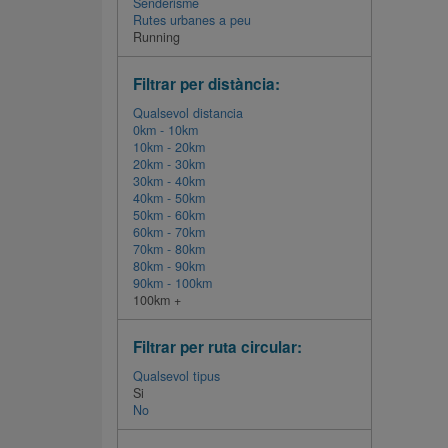
Senderisme
Rutes urbanes a peu
Running
Filtrar per distància:
Qualsevol distancia
0km - 10km
10km - 20km
20km - 30km
30km - 40km
40km - 50km
50km - 60km
60km - 70km
70km - 80km
80km - 90km
90km - 100km
100km +
Filtrar per ruta circular:
Qualsevol tipus
Si
No