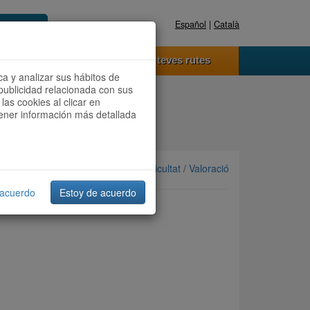
Español
|
Català
Registra't ara
Accedeix
 funciona
Les teves rutes
ca y analizar sus hábitos de
publicidad relacionada con sus
las cookies al clicar en
btener información más detallada
Ordenar per: Més recents /
Dificultat
/
Valoració
 acuerdo
Estoy de acuerdo