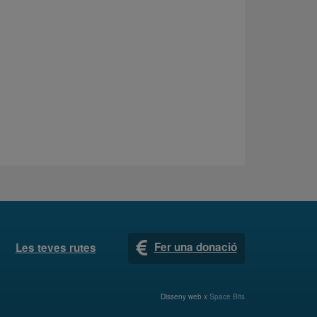
Fer una donació
Les teves rutes
Disseny web x
Space Bits