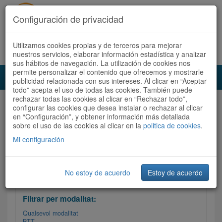
Configuración de privacidad
Utilizamos cookies propias y de terceros para mejorar
Español
|
Català
Registra't ara
Accedeix
nuestros servicios, elaborar información estadística y analizar
sus hábitos de navegación. La utilización de cookies nos
permite personalizar el contenido que ofrecemos y mostrarle
Toggl
publicidad relacionada con sus intereses. Al clicar en “Aceptar
navig
todo” acepta el uso de todas las cookies. También puede
rechazar todas las cookies al clicar en “Rechazar todo”,
Audioruta
Totes les rutes
configurar las cookies que desea instalar o rechazar al clicar
en “Configuración”, y obtener información más detallada
sobre el uso de las cookies al clicar en la
Ordenar per: Més recents /
politica de cookies
Dificultat
.
/
Totes les rutes
Valoració
Mi configuración
No estoy de acuerdo
Estoy de acuerdo
Filtrar les rutes
Filtrar per modalitat:
Qualsevol modalitat
BTT