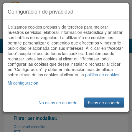
Configuración de privacidad
Utilizamos cookies propias y de terceros para mejorar
Español
|
Català
Registra't ara
Accedeix
nuestros servicios, elaborar información estadística y analizar
sus hábitos de navegación. La utilización de cookies nos
permite personalizar el contenido que ofrecemos y mostrarle
Toggl
publicidad relacionada con sus intereses. Al clicar en “Aceptar
navig
todo” acepta el uso de todas las cookies. También puede
rechazar todas las cookies al clicar en “Rechazar todo”,
Audioruta
Totes les rutes
configurar las cookies que desea instalar o rechazar al clicar
en “Configuración”, y obtener información más detallada
sobre el uso de las cookies al clicar en la
Ordenar per: Més recents /
politica de cookies
Dificultat
.
/
Totes les rutes
Valoració
Mi configuración
No estoy de acuerdo
Estoy de acuerdo
Filtrar les rutes
Filtrar per modalitat:
Qualsevol modalitat
BTT