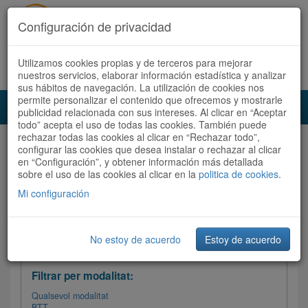
Configuración de privacidad
Utilizamos cookies propias y de terceros para mejorar
Español
|
Català
Registra't ara
Accedeix
nuestros servicios, elaborar información estadística y analizar
sus hábitos de navegación. La utilización de cookies nos
permite personalizar el contenido que ofrecemos y mostrarle
Toggl
publicidad relacionada con sus intereses. Al clicar en “Aceptar
navig
todo” acepta el uso de todas las cookies. También puede
rechazar todas las cookies al clicar en “Rechazar todo”,
Audioruta
Totes les rutes
configurar las cookies que desea instalar o rechazar al clicar
en “Configuración”, y obtener información más detallada
sobre el uso de las cookies al clicar en la
Ordenar per: Més recents /
politica de cookies
Dificultat
.
/
Totes les rutes
Valoració
Mi configuración
No estoy de acuerdo
Estoy de acuerdo
Filtrar les rutes
Filtrar per modalitat:
Qualsevol modalitat
BTT